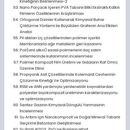
Kinetiğinin Belirlenmesi-2
Nano Parçacık İçeren PVA Tabanlı Bitki Ekstraktı Katkılı
Filmlerin Özelliklerinin Araştırılması
Ortogonal Dizinler Kullanarak Kimyasal Buhar
Çöktürme Yöntemi ile Büyütülen Grafenin Ana Etkileri
Analizi
Pil atıkları Liç çözeltilerinden polimer içerikli
Membranlarla ağır metallerin geri kazanımı
Poli(vinil alkol) esaslı polimerlerin ilaç salım
sistemlerinde kullanımının incelenmesi
Polimer Kompozit Film Üretimi ve Gıdaların Raf Ömrü
Üzerine Etkisi
Propiyonik Asit Çözeltilerinde Kolemanit Cevherinin
Çözünme Kinetiği Ve Optimizasyonu
RSM ve ANN yardımıyla yenilenebilir kaynaklardan
polyester biyokompozit üretiminin karakterizasyonu
ve optimizasyonu
Sentez Gazının Kimyasal Döngülü Yanmasının
İncelenmesi
Su Arıtımı için Nanokompozit ve Doğal Mineral Tabanlı
Geçirimli Betonların Geliştirilmesi
Su Bazlı Al2O3, ZnO Ve Bunların Hibrit