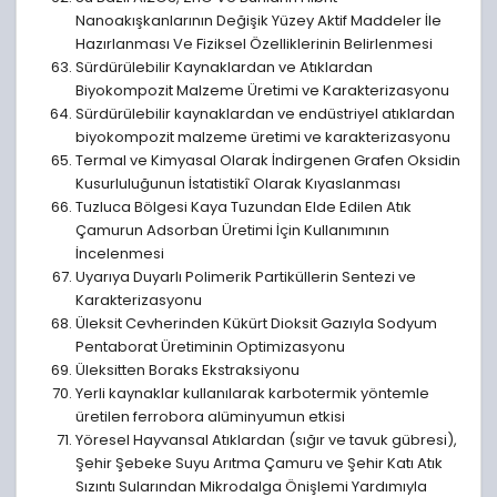
Nanoakışkanlarının Değişik Yüzey Aktif Maddeler İle
Hazırlanması Ve Fiziksel Özelliklerinin Belirlenmesi
Sürdürülebilir Kaynaklardan ve Atıklardan
Biyokompozit Malzeme Üretimi ve Karakterizasyonu
Sürdürülebilir kaynaklardan ve endüstriyel atıklardan
biyokompozit malzeme üretimi ve karakterizasyonu
Termal ve Kimyasal Olarak İndirgenen Grafen Oksidin
Kusurluluğunun İstatistikî Olarak Kıyaslanması
Tuzluca Bölgesi Kaya Tuzundan Elde Edilen Atık
Çamurun Adsorban Üretimi İçin Kullanımının
İncelenmesi
Uyarıya Duyarlı Polimerik Partiküllerin Sentezi ve
Karakterizasyonu
Üleksit Cevherinden Kükürt Dioksit Gazıyla Sodyum
Pentaborat Üretiminin Optimizasyonu
Üleksitten Boraks Ekstraksiyonu
Yerli kaynaklar kullanılarak karbotermik yöntemle
üretilen ferrobora alüminyumun etkisi
Yöresel Hayvansal Atıklardan (sığır ve tavuk gübresi),
Şehir Şebeke Suyu Arıtma Çamuru ve Şehir Katı Atık
Sızıntı Sularından Mikrodalga Önişlemi Yardımıyla