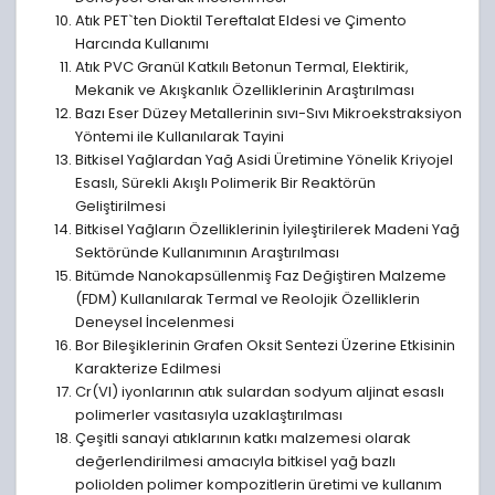
Atık PET`ten Dioktil Tereftalat Eldesi ve Çimento
Harcında Kullanımı
Atık PVC Granül Katkılı Betonun Termal, Elektirik,
Mekanik ve Akışkanlık Özelliklerinin Araştırılması
Bazı Eser Düzey Metallerinin sıvı-Sıvı Mikroekstraksiyon
Yöntemi ile Kullanılarak Tayini
Bitkisel Yağlardan Yağ Asidi Üretimine Yönelik Kriyojel
Esaslı, Sürekli Akışlı Polimerik Bir Reaktörün
Geliştirilmesi
Bitkisel Yağların Özelliklerinin İyileştirilerek Madeni Yağ
Sektöründe Kullanımının Araştırılması
Bitümde Nanokapsüllenmiş Faz Değiştiren Malzeme
(FDM) Kullanılarak Termal ve Reolojik Özelliklerin
Deneysel İncelenmesi
Bor Bileşiklerinin Grafen Oksit Sentezi Üzerine Etkisinin
Karakterize Edilmesi
Cr(VI) iyonlarının atık sulardan sodyum aljinat esaslı
polimerler vasıtasıyla uzaklaştırılması
Çeşitli sanayi atıklarının katkı malzemesi olarak
değerlendirilmesi amacıyla bitkisel yağ bazlı
poliolden polimer kompozitlerin üretimi ve kullanım