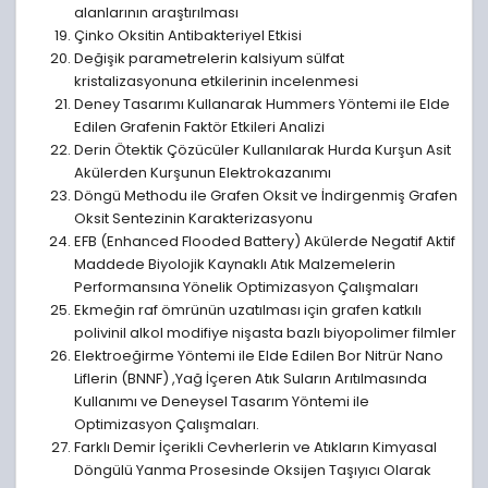
alanlarının araştırılması
Çinko Oksitin Antibakteriyel Etkisi
Değişik parametrelerin kalsiyum sülfat
kristalizasyonuna etkilerinin incelenmesi
Deney Tasarımı Kullanarak Hummers Yöntemi ile Elde
Edilen Grafenin Faktör Etkileri Analizi
Derin Ötektik Çözücüler Kullanılarak Hurda Kurşun Asit
Akülerden Kurşunun Elektrokazanımı
Döngü Methodu ile Grafen Oksit ve İndirgenmiş Grafen
Oksit Sentezinin Karakterizasyonu
EFB (Enhanced Flooded Battery) Akülerde Negatif Aktif
Maddede Biyolojik Kaynaklı Atık Malzemelerin
Performansına Yönelik Optimizasyon Çalışmaları
Ekmeğin raf ömrünün uzatılması için grafen katkılı
polivinil alkol modifiye nişasta bazlı biyopolimer filmler
Elektroeğirme Yöntemi ile Elde Edilen Bor Nitrür Nano
Liflerin (BNNF) ,Yağ İçeren Atık Suların Arıtılmasında
Kullanımı ve Deneysel Tasarım Yöntemi ile
Optimizasyon Çalışmaları.
Farklı Demir İçerikli Cevherlerin ve Atıkların Kimyasal
Döngülü Yanma Prosesinde Oksijen Taşıyıcı Olarak