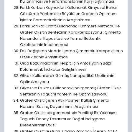
Kullanılması ve Performanslarının Karşılaştırılması
Farklı Karbon Kaynakları Kullanarak Kimyasal Buhar
Çöktürme Yöntemi ile Büyütülen Grafenin Optimum
İşletim Parametrelerinin Araştırılması
Farklı Saflıkta Grafit Kullanarak Hummers Methodu ile
Grafen Oksitin Sentezinin Karakterizasyonu : Çimento
Harcında Isı Kapasitesi ve Termal İletkenlik
Özeliklerinin İncelenmesi
Faz Değiştiren Madde İçeren Çimentolu Kompozitlerin
Özelliklerinin Araştırılması
Gıda Bozulmalarının Tespiti İçin Antosiyanin Bazlı
Kolorimetrik İndikatör Geliştirilmesi
Glikoz Kullanılarak Gümüş Nanopartikül Üretiminin
Optimizasyonu
Glikoz ve Fruktoz Kullanarak İndirgenmiş Grafen Oksit
Sentezinin Taguchi Yöntemi ile Optimizasyonu
Grafen Oksit İçeren Atık Polimer Katkılı Çimento
Harcının Basınç Dayanımının Araştırılması
Grafen Oksit İndirgenmesi İçin Yenilikçi Bir Yaklaşım:
Taguchi Deney Tasarımı ve Doğal İndirgeme
Bileşenlerinin Etkisi
Grafen Oksit ve Gümüş Nano Parçacık İçeren DOTP