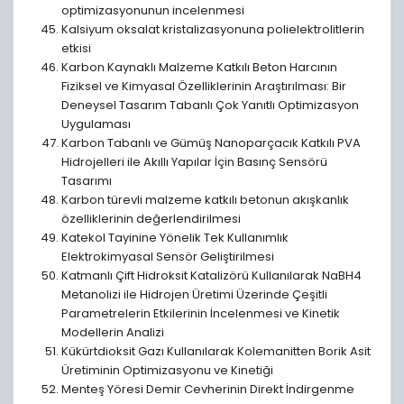
optimizasyonunun incelenmesi
Kalsiyum oksalat kristalizasyonuna polielektrolitlerin
etkisi
Karbon Kaynaklı Malzeme Katkılı Beton Harcının
Fiziksel ve Kimyasal Özelliklerinin Araştırılması: Bir
Deneysel Tasarım Tabanlı Çok Yanıtlı Optimizasyon
Uygulaması
Karbon Tabanlı ve Gümüş Nanoparçacık Katkılı PVA
Hidrojelleri ile Akıllı Yapılar İçin Basınç Sensörü
Tasarımı
Karbon türevli malzeme katkılı betonun akışkanlık
özelliklerinin değerlendirilmesi
Katekol Tayinine Yönelik Tek Kullanımlık
Elektrokimyasal Sensör Geliştirilmesi
Katmanlı Çift Hidroksit Katalizörü Kullanılarak NaBH4
Metanolizi ile Hidrojen Üretimi Üzerinde Çeşitli
Parametrelerin Etkilerinin İncelenmesi ve Kinetik
Modellerin Analizi
Kükürtdioksit Gazı Kullanılarak Kolemanitten Borik Asit
Üretiminin Optimizasyonu ve Kinetiği
Menteş Yöresi Demir Cevherinin Direkt İndirgenme