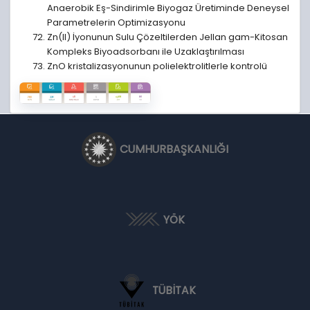
Anaerobik Eş-Sindirimle Biyogaz Üretiminde Deneysel
Parametrelerin Optimizasyonu
Zn(II) İyonunun Sulu Çözeltilerden Jellan gam-Kitosan
Kompleks Biyoadsorbanı ile Uzaklaştırılması
ZnO kristalizasyonunun polielektrolitlerle kontrolü
CUMHURBAŞKANLIĞI
YÖK
TÜBİTAK