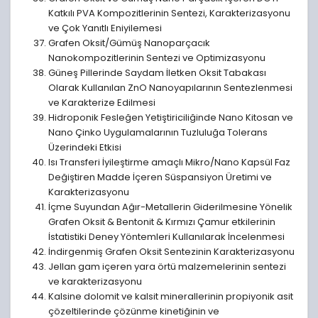
Katkılı PVA Kompozitlerinin Sentezi, Karakterizasyonu
ve Çok Yanıtlı Eniyilemesi
Grafen Oksit/Gümüş Nanoparçacık
Nanokompozitlerinin Sentezi ve Optimizasyonu
Güneş Pillerinde Saydam İletken Oksit Tabakası
Olarak Kullanılan ZnO Nanoyapılarının Sentezlenmesi
ve Karakterize Edilmesi
Hidroponik Fesleğen Yetiştiriciliğinde Nano Kitosan ve
Nano Çinko Uygulamalarının Tuzluluğa Tolerans
Üzerindeki Etkisi
Isı Transferi İyileştirme amaçlı Mikro/Nano Kapsül Faz
Değiştiren Madde İçeren Süspansiyon Üretimi ve
Karakterizasyonu
İçme Suyundan Ağır-Metallerin Giderilmesine Yönelik
Grafen Oksit & Bentonit & Kırmızı Çamur etkilerinin
İstatistiki Deney Yöntemleri Kullanılarak İncelenmesi
İndirgenmiş Grafen Oksit Sentezinin Karakterizasyonu
Jellan gam içeren yara örtü malzemelerinin sentezi
ve karakterizasyonu
Kalsine dolomit ve kalsit minerallerinin propiyonik asit
çözeltilerinde çözünme kinetiğinin ve