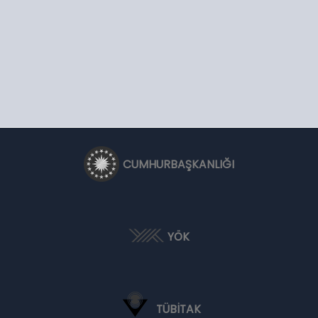
CUMHURBAŞKANLIĞI
YÖK
TÜBİTAK