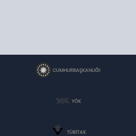
CUMHURBAŞKANLIĞI
YÖK
TÜBİTAK