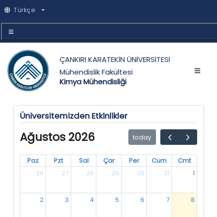
Türkçe
ÇANKIRI KARATEKİN ÜNİVERSİTESİ
Mühendislik Fakültesi
Kimya Mühendisliği
Üniversitemizden Etkinlikler
Ağustos 2026
today
Paz
Pzt
Sal
Çar
Per
Cum
Cmt
26
27
28
29
30
31
1
2
3
4
5
6
7
8