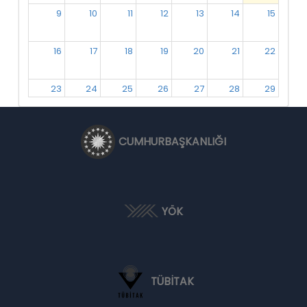
9
10
11
12
13
14
15
16
17
18
19
20
21
22
23
24
25
26
27
28
29
30
31
1
2
3
4
5
CUMHURBAŞKANLIĞI
YÖK
TÜBİTAK